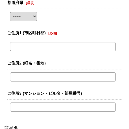
都道府県
[
必須
]
ご住所1
(市区町村郡)
[
必須
]
ご住所2
(町名・番地)
ご住所3
(マンション・ビル名・部屋番号)
商品名