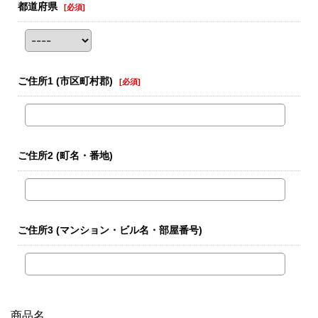
都道府県
[
必須
]
ご住所1
(市区町村郡)
[
必須
]
ご住所2
(町名・番地)
ご住所3
(マンション・ビル名・部屋番号)
商品名