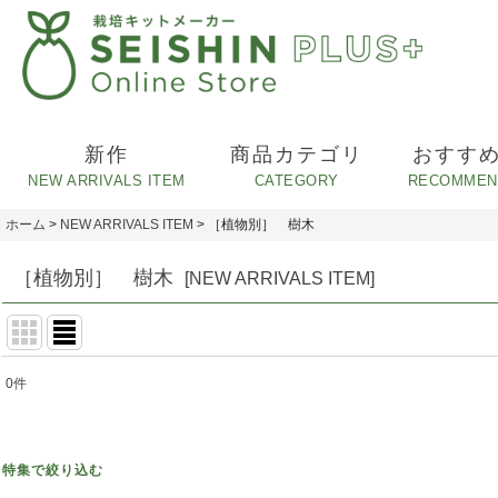
新作
商品カテゴリ
おすす
ホーム
>
NEW ARRIVALS ITEM
>
［植物別］ 樹木
［植物別］ 樹木
[
NEW ARRIVALS ITEM
]
0
件
表示数
:
並び順
:
特集で絞り込む