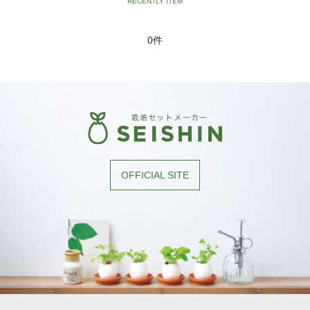
［植物別］ ネギ
0件
［植物別］ ベビーリーフミックス
［植物別］ 三つ葉
［植物別］ ミズナ
［植物別］ ルッコラ
［植物別］ レタス
OFFICIAL SITE
［植物別］ わさび菜
［植物別］ アップルミント
［植物別］ イタリアンパセリ
［植物別］ オレンジバーム