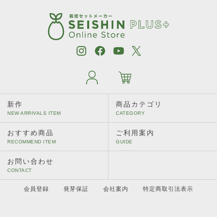
［植物別］ カモミール
［植物別］ キャットニップ
［植物別］ タイム
［植物別］ ディル
［植物別］ パクチー
新作
商品カテゴリ
［植物別］ バジル
［植物別］ ミント
おすすめ商品
ご利用案内
［植物別］ レモンバーム
お問い合わせ
［植物別］ ワイルドストロベリー
会員登録
発芽保証
会社案内
特定商取引法表示
［植物別］ えだ豆／黒えだ豆／大豆
［植物別］ 四季なりいちご