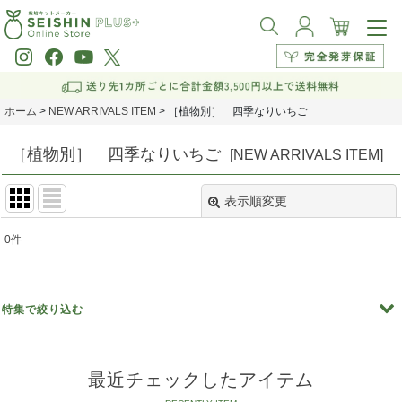
ホーム
>
NEW ARRIVALS ITEM
>
［植物別］ 四季なりいちご
［植物別］ 四季なりいちご
[
NEW ARRIVALS ITEM
]
表示順変更
閉じる
0
件
表示数
:
並び順
:
特集で絞り込む
絞り込む
［植物別］青じそ
最近チェックしたアイテム
［植物別］ サラダホウレンソウ