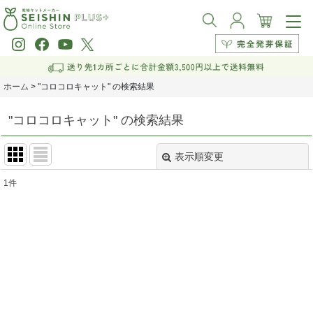
ホーム
>
"コロコロキャット"
の
検索結果
"コロコロキャット"
の
検索結果
表示順変更
閉じる
1
件
商品検索
:
表示数
:
並び順
:
絞り込む