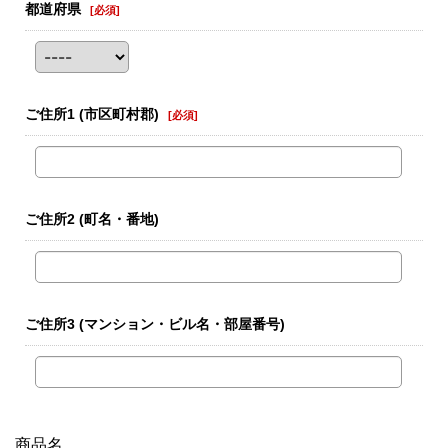
都道府県
[
必須
]
ご住所1
(市区町村郡)
[
必須
]
ご住所2
(町名・番地)
ご住所3
(マンション・ビル名・部屋番号)
商品名