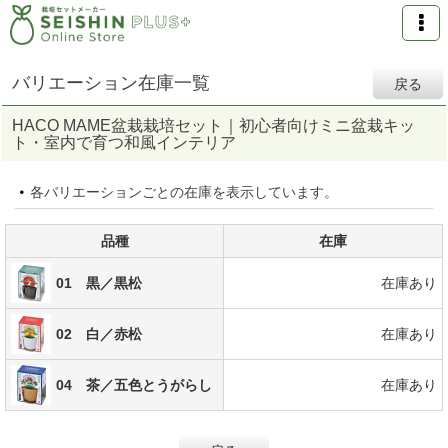
バリエーション在庫一覧
戻る
HACO MAME盆栽栽培セット｜初心者向けミニ盆栽キッ
ト・室内で育つ和風インテリア
各バリエーションごとの在庫を表示しています。
品種
在庫
01 黒／黒松
在庫あり
02 白／赤松
在庫あり
04 茶／五色とうがらし
在庫あり