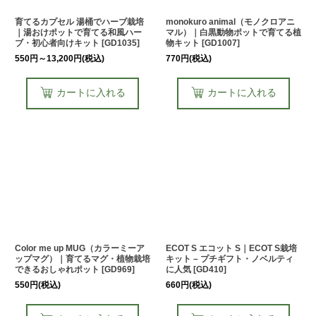
育てるカプセル 湯桶でハーブ栽培
monokuro animal（モノクロアニ
｜湯おけポットで育てる和風ハー
マル）｜白黒動物ポットで育てる植
ブ・初心者向けキット
[
GD1035
]
物キット
[
GD1007
]
550
円
～13,200
円
(税込)
770
円
(税込)
カートに入れる
カートに入れる
Color me up MUG（カラーミーア
ECOT S エコット S｜ECOT S栽培
ップマグ）｜育てるマグ・植物栽培
キット – プチギフト・ノベルティ
できるおしゃれポット
[
GD969
]
に人気
[
GD410
]
550
円
(税込)
660
円
(税込)