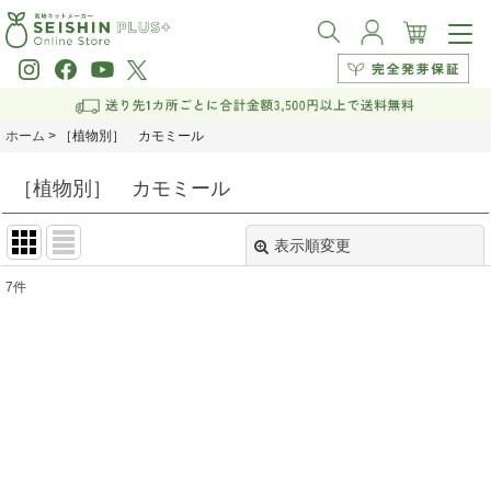
ホーム
>
［植物別］ カモミール
［植物別］ カモミール
表示順変更
閉じる
7
件
表示数
:
並び順
:
絞り込む