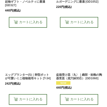
起物ギフト・ノベルティに最適
ルガーデニングに最適
[
GD1052
]
[
GD327
]
220
円
(税込)
440
円
(税込)
カートに入れる
カートに入れる
エッグプランター(S)｜卵型ポット
盆栽受け皿〈丸〉｜織部・飴釉の陶
が可愛いミニ植物栽培キット
[
T-34
]
器受皿（底穴鉢対応）
[
GD1060
]
242
円
(税込)
440
円
(税込)
カートに入れる
カートに入れる