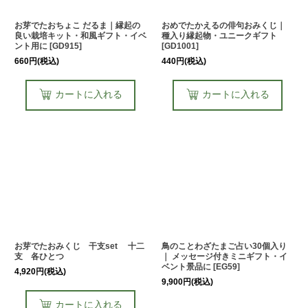
お芽でたおちょこ だるま｜縁起の
おめでたかえるの俳句おみくじ｜
良い栽培キット・和風ギフト・イベ
種入り縁起物・ユニークギフト
ント用に
[
GD915
]
[
GD1001
]
660
円
(税込)
440
円
(税込)
カートに入れる
カートに入れる
お芽でたおみくじ 干支set 十二
鳥のことわざたまご占い30個入り
支 各ひとつ
｜ メッセージ付きミニギフト・イ
ベント景品に
[
EG59
]
4,920
円
(税込)
9,900
円
(税込)
カートに入れる