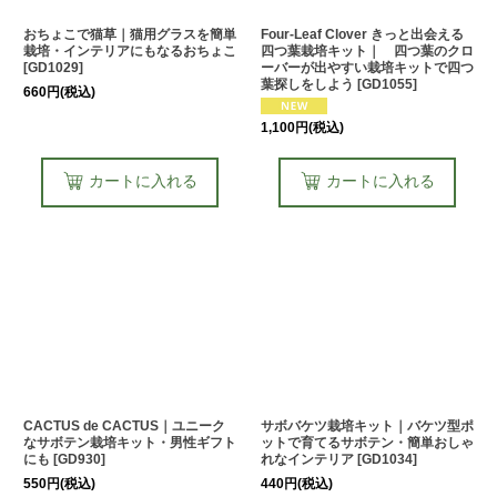
おちょこで猫草｜猫用グラスを簡単
Four-Leaf Clover きっと出会える
栽培・インテリアにもなるおちょこ
四つ葉栽培キット｜ 四つ葉のクロ
[
GD1029
]
ーバーが出やすい栽培キットで四つ
葉探しをしよう
[
GD1055
]
660
円
(税込)
1,100
円
(税込)
カートに入れる
カートに入れる
CACTUS de CACTUS｜ユニーク
サボバケツ栽培キット｜バケツ型ポ
なサボテン栽培キット・男性ギフト
ットで育てるサボテン・簡単おしゃ
にも
[
GD930
]
れなインテリア
[
GD1034
]
550
円
(税込)
440
円
(税込)