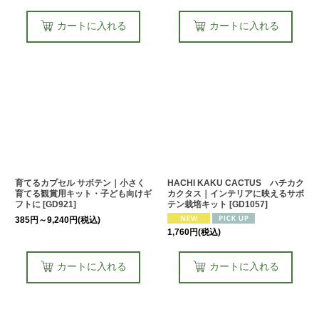
カートに入れる
カートに入れる
育てるカプセル サボテン｜小さく
HACHI KAKU CACTUS ハチカク
育てる観賞用キット・子ども向けギ
カクタス｜インテリアに映えるサボ
フトに
[
GD921
]
テン栽培キット
[
GD1057
]
385
円
～9,240
円
(税込)
1,760
円
(税込)
カートに入れる
カートに入れる