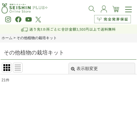
ホーム
>
その他植物の栽培キット
その他植物の栽培キット
表示順変更
閉じる
21
件
サブカテゴリ
:
表示数
:
並び順
:
絞り込む