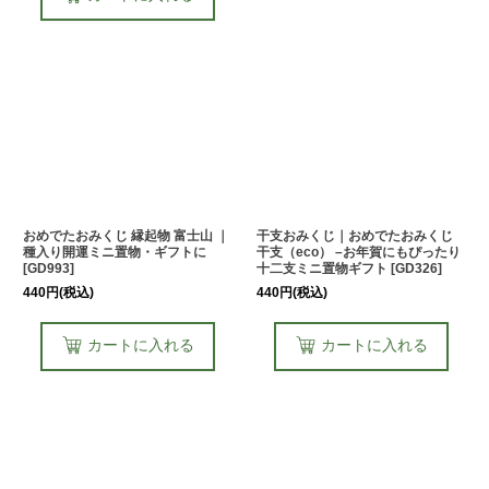
おめでたおみくじ 縁起物 富士山 ｜
干支おみくじ｜おめでたおみくじ
種入り開運ミニ置物・ギフトに
干支（eco） –お年賀にもぴったり
[
GD993
]
十二支ミニ置物ギフト
[
GD326
]
440
円
(税込)
440
円
(税込)
カートに入れる
カートに入れる