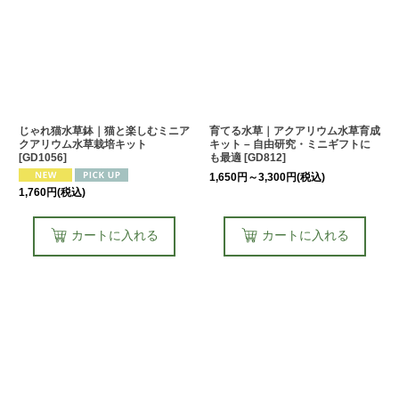
じゃれ猫水草鉢｜猫と楽しむミニア
育てる水草｜アクアリウム水草育成
クアリウム水草栽培キット
キット – 自由研究・ミニギフトに
[
GD1056
]
も最適
[
GD812
]
1,650
円
～3,300
円
(税込)
1,760
円
(税込)
カートに入れる
カートに入れる