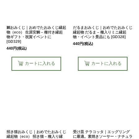
鯛おみくじ｜おめでたおみくじ縁起
だるまおみくじ｜おめでたおみくじ
物（eco） 生涯安鯛 – 種付き縁起
縁起物 だるま – 種入りミニ縁起
物ギフト・祝賀イベントに
物・イベント景品にも
[
GD328
]
[
GD329
]
440
円
(税込)
440
円
(税込)
カートに入れる
カートに入れる
招き猫おみくじ｜おめでたおみくじ
受け皿 テラコッタ｜エッグリング
縁起物（eco） 招き猫 – 種入り縁
に最適。素焼きソーサー・ナチュラ