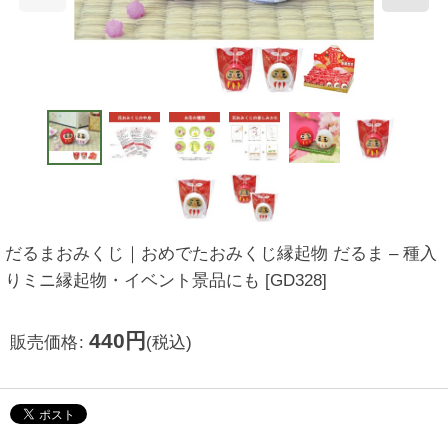
だるまおみくじ｜おめでたおみくじ縁起物 だるま – 種入
りミニ縁起物・イベント景品にも
[
GD328
]
440
円
販売価格
:
(税込)