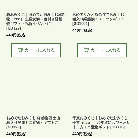
鯛おみくじ｜おめでたおみくじ縁起
おめでたかえるの俳句おみくじ｜
物（eco） 生涯安鯛 – 種付き縁起
種入り縁起物・ユニークギフト
物ギフト・祝賀イベントに
[
GD1001
]
[
GD329
]
440
円
(税込)
440
円
(税込)
カートに入れる
カートに入れる
おめでたおみくじ 縁起物 富士山 ｜
干支おみくじ｜おめでたおみくじ
種入り開運ミニ置物・ギフトに
干支（eco） –お年賀にもぴったり
[
GD993
]
十二支ミニ置物ギフト
[
GD326
]
440
円
(税込)
440
円
(税込)