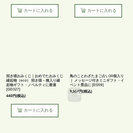
カートに入れる
カートに入れる
招き猫おみくじ｜おめでたおみくじ
鳥のことわざたまご占い30個入り
縁起物（eco） 招き猫 – 種入り縁
｜ メッセージ付きミニギフト・イ
起物ギフト・ノベルティに最適
ベント景品に
[
EG59
]
[
GD327
]
9,900
円
(税込)
440
円
(税込)
カートに入れる