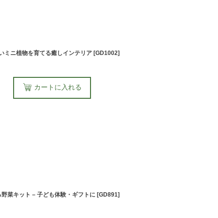
わいいミニ植物を育てる癒しインテリア
[
GD1002
]
カートに入れる
野菜キット – 子ども体験・ギフトに
[
GD891
]