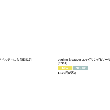
・ノベルティにも
[
GD819
]
eggling & saucer エッグ
[
EG61
]
1,100
円
(税込)