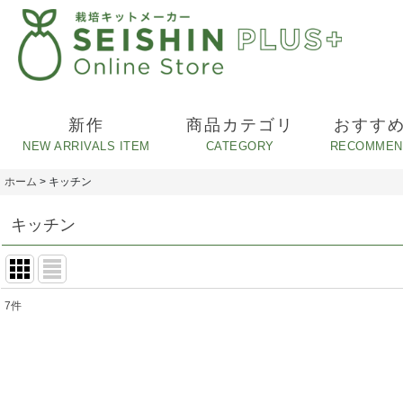
新作
商品カテゴリ
おすす
ホーム
>
キッチン
キッチン
7
件
表示数
:
並び順
: