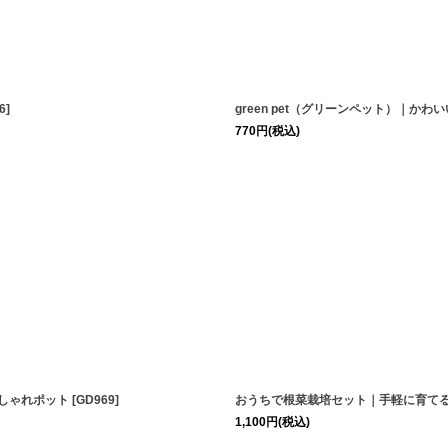
絞り込む
6
]
green pet（グリーンペット）｜か
770
円
(税込)
おしゃれポット
[
GD969
]
おうちで根菜栽培セット｜手軽に育てる
1,100
円
(税込)