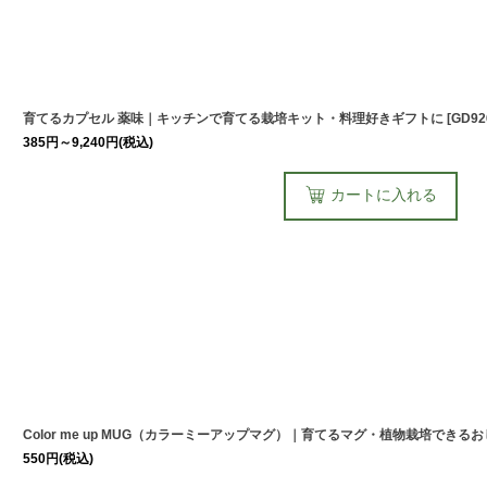
育てるカプセル 薬味｜キッチンで育てる栽培キット・料理好きギフトに
[
GD92
385
円
～9,240
円
(税込)
カートに入れる
Color me up MUG（カラーミーアップマグ）｜育てるマグ・植物栽培できる
550
円
(税込)