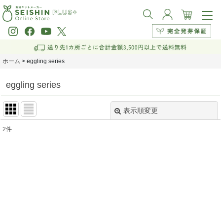
ホーム
>
eggling series
eggling series
表示順変更
閉じる
2
件
表示数
:
並び順
:
絞り込む