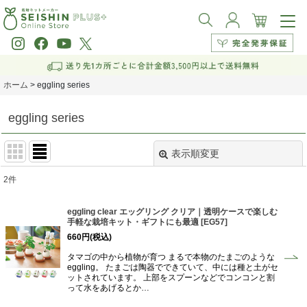
ホーム
>
eggling series
eggling series
表示順変更
閉じる
2
件
表示数
:
eggling clear エッグリング クリア｜透明ケースで楽しむ
手軽な栽培キット・ギフトにも最適
[
EG57
]
並び順
:
660
円
(税込)
タマゴの中から植物が育つ まるで本物のたまごのような
絞り込む
eggling。 たまごは陶器でできていて、中には種と土がセ
ットされています。 上部をスプーンなどでコンコンと割
って水をあげるとか…