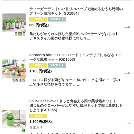
ティーガーデン｜いい香りのハーブで始めるおうち時間の
グリーン栽培キット
[
GD1054
]
660
円
(税込)
鳥たちがかくれんぼした壁紙風のパッケージがおしゃれ
テキスタイル風の植物模様に鳥たち…
corocoro bird コロコロバード｜インテリアにもなるユニ
ークな栽培キット
[
GD1053
]
1,100
円
(税込)
コロコロ転がる頭がキュート 体の中に水を溜めて、頭の
上で小さな植物を育てます。 …
Four-Leaf Clover きっと出会える四つ葉栽培キット｜
四つ葉のクローバーが出やすい栽培キットで四つ葉探しを
しよう
[
GD1055
]
1,100
円
(税込)
在庫あり