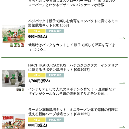
きっとみつかる四つ葉のクローバー 一目で「四つ葉のク
ローバー」とわかるデザインのパッケージが特徴…
ベジパック｜親子で楽しむ食育をコンパクトに育てるミニ
野菜栽培キット
[
GD1058
]
660
円
(税込)
栽培時はパックをカットして 親子で楽しく野菜を育てよ
う はじめ…
HACHI KAKU CACTUS ハチカクカクタス｜インテリア
に映えるサボテン栽培キット
[
GD1057
]
1,760
円
(税込)
インテリアとして人気のサボテンを育てよう 直線的なデ
ザインがクールな八角形の陶器鉢でサボテンを育…
ラーメン薬味栽培キット｜ミニラーメン鉢で毎日の料理に
使える新鮮ハーブ栽培セット
[
GD1059
]
880
円
(税込)