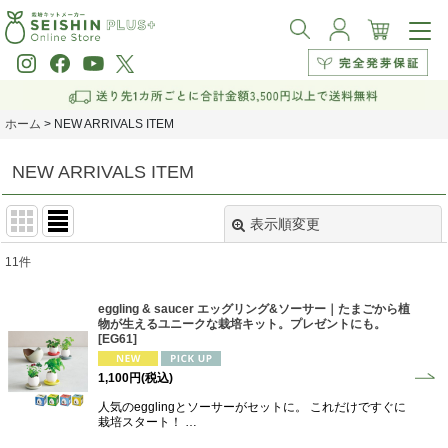
ホーム
>
NEW ARRIVALS ITEM
NEW ARRIVALS ITEM
表示順変更
閉じる
11
件
表示数
:
eggling & saucer エッグリング&ソーサー｜たまごから植
物が生えるユニークな栽培キット。プレゼントにも。
並び順
:
[
EG61
]
1,100
円
(税込)
絞り込む
人気のegglingとソーサーがセットに。 これだけですぐに
栽培スタート！ …