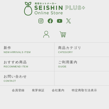
［植物別］ キャットニップ
［植物別］ タイム
［植物別］ ディル
［植物別］ パクチー
新作
商品カテゴリ
［植物別］ バジル
［植物別］ ミント
おすすめ商品
ご利用案内
［植物別］ レモンバーム
お問い合わせ
［植物別］ ワイルドストロベリー
会員登録
発芽保証
会社案内
特定商取引法表示
［植物別］ えだ豆／黒えだ豆／大豆
［植物別］ 四季なりいちご