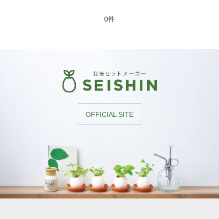
［植物別］ ネギ
盆栽・苔栽培キット
0件
［植物別］ ベビーリーフミックス
その他植物の栽培キット
［植物別］ 三つ葉
その他植物の栽培キット:MIX
［植物別］ ミズナ
［植物別］ ルッコラ
［植物別］ レタス
OFFICIAL SITE
［植物別］ わさび菜
［植物別］ アップルミント
［植物別］ イタリアンパセリ
［植物別］ オレンジバーム
［植物別］ カモミール