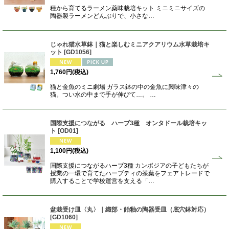
種から育てるラーメン薬味栽培キット ミニミニサイズの
陶器製ラーメンどんぶりで、小さな…
じゃれ猫水草鉢｜猫と楽しむミニアクアリウム水草栽培キ
ット
[
GD1056
]
1,760
円
(税込)
猫と金魚のミニ劇場 ガラス鉢の中の金魚に興味津々の
猫。つい水の中まで手が伸びて…。 …
国際支援につながる ハーブ3種 オンタドール栽培キッ
ト
[
OD01
]
1,100
円
(税込)
国際支援につながるハーブ3種 カンボジアの子どもたちが
授業の一環で育てたハーブティの茶葉をフェアトレードで
購入することで学校運営を支える「…
盆栽受け皿〈丸〉｜織部・飴釉の陶器受皿（底穴鉢対応）
[
GD1060
]