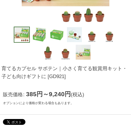
育てるカプセル サボテン｜小さく育てる観賞用キット・
子ども向けギフトに
[
GD921
]
385
円
～9,240
円
販売価格
:
(税込)
オプションにより価格が変わる場合もあります。