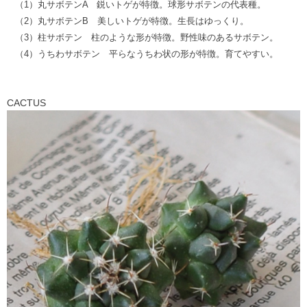
（1）丸サボテンA 鋭いトゲが特徴。球形サボテンの代表種。
（2）丸サボテンB 美しいトゲが特徴。生長はゆっくり。
（3）柱サボテン 柱のような形が特徴。野性味のあるサボテン。
（4）うちわサボテン 平らなうちわ状の形が特徴。育てやすい。
CACTUS