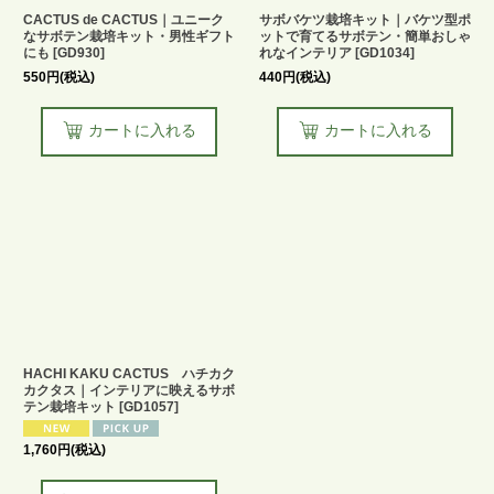
CACTUS de CACTUS｜ユニーク
サボバケツ栽培キット｜バケツ型ポ
なサボテン栽培キット・男性ギフト
ットで育てるサボテン・簡単おしゃ
にも
[
GD930
]
れなインテリア
[
GD1034
]
550
円
(税込)
440
円
(税込)
カートに入れる
カートに入れる
HACHI KAKU CACTUS ハチカク
カクタス｜インテリアに映えるサボ
テン栽培キット
[
GD1057
]
1,760
円
(税込)