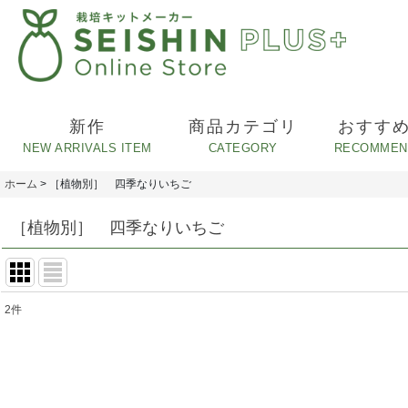
新作
商品カテゴリ
おすす
ホーム
>
［植物別］ 四季なりいちご
［植物別］ 四季なりいちご
2
件
表示数
:
並び順
: