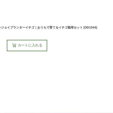
RRY エンジョイプランターイチゴ｜おうちで育てるイチゴ栽培セット
[
GD1044
]
カートに入れる