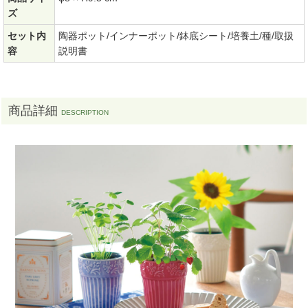
ズ
セット内
陶器ポット/インナーポット/鉢底シート/培養土/種/取扱
容
説明書
商品詳細