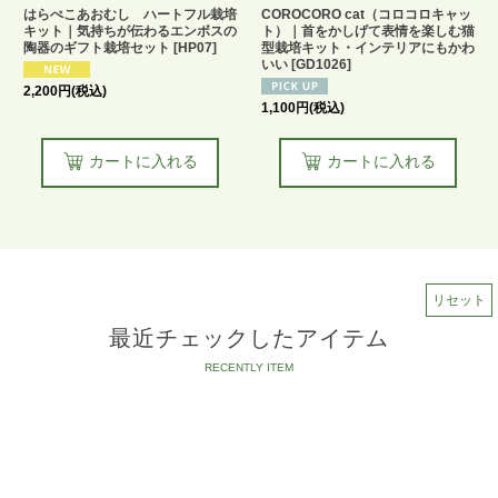
はらぺこあおむし ハートフル栽培
COROCORO cat（コロコロキャッ
キット｜気持ちが伝わるエンボスの
ト）｜首をかしげて表情を楽しむ猫
陶器のギフト栽培セット
[
HP07
]
型栽培キット・インテリアにもかわ
いい
[
GD1026
]
2,200
円
(税込)
1,100
円
(税込)
カートに入れる
カートに入れる
リセット
最近チェックしたアイテム