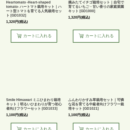
Heartomato -Heart-shaped
摘みたてイチゴ栽培セット｜自宅で
tomato- ハートマト栽培キット｜ハ
育てるいちご・甘い香りの家庭菜園
ート型トマトを育てる人気栽培セッ
キット
[
GD1000
]
ト
[
GD1032
]
1,320
円
(税込)
1,320
円
(税込)
カートに入れる
カートに入れる
Smile Himawari ミニひまわり栽培
ふんわりかすみ草栽培セット｜可憐
キット｜明るいひまわりが育つ初心
な花を育てる中級者向けフラワー栽
者向けフラワーセット
[
GD1033
]
培キット
[
GD1021
]
1,100
円
(税込)
1,100
円
(税込)
カートに入れる
カートに入れる