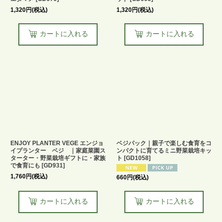
1,320
円
(税込)
1,320
円
(税込)
カートに入れる
カートに入れる
ENJOY PLANTER VEGE エンジョ
ベジパック｜親子で楽しむ食育をコ
イプランター ベジ ｜家庭菜園ス
ンパクトに育てるミニ野菜栽培キッ
ターター・野菜栽培ギフトに・家族
ト
[
GD1058
]
で食育にも
[
GD931
]
1,760
円
(税込)
660
円
(税込)
カートに入れる
カートに入れる