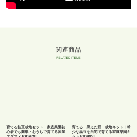
関連商品
育てる枝豆栽培セット｜家庭菜園初
育てる 黒えだ豆 栽培キット｜希
心者でも簡単・おうちで育てる国産
少な黒豆を自宅で育てる家庭菜園キ
エダマメ
[
GD979
]
ット
[
GD995
]