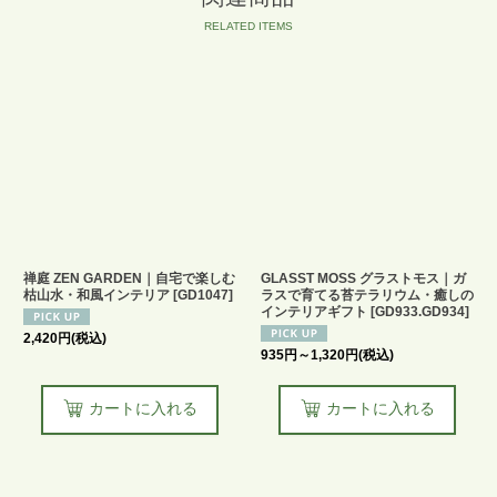
禅庭 ZEN GARDEN｜自宅で楽しむ
GLASST MOSS グラストモス｜ガ
枯山水・和風インテリア
[
GD1047
]
ラスで育てる苔テラリウム・癒しの
インテリアギフト
[
GD933.GD934
]
2,420
円
(税込)
935
円
～1,320
円
(税込)
カートに入れる
カートに入れる