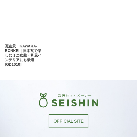
瓦盆景 KAWARA-
BONKEI｜日本瓦で楽
しむミニ盆栽・和風イ
ンテリアにも最適
[
GD1010
]
OFFICIAL SITE