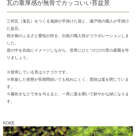
瓦の重厚感が無骨でカッコいい苔盆景
三州瓦（鬼瓦）をつくる鬼師が手掛けた器と、瀬戸焼の職人が手掛け
た盆石。
焼き物のふるさと愛知が誇る、伝統の職人技がコラボレーションしま
した。
器の中を自由にイメージしながら、世界にひとつだけの苔の庭園を作
りましょう。
※使用している苔はスナゴケです。
※乾燥した状態が長期間続いても枯れにくく、普段は葉を閉じていま
す。
※霧吹きなどで水を与えると、一斉に葉を開いて鮮やかな緑になりま
す。
KOKE