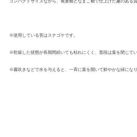
コンパクトサイズながら、蕎麦釉となまこ釉で仕上げた趣のある
※使用している苔はスナゴケです。
※乾燥した状態が長期間続いても枯れにくく、普段は葉を閉じて
※霧吹きなどで水を与えると、一斉に葉を開いて鮮やかな緑にな