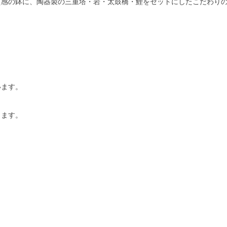
質感の鉢に、陶器製の三重塔・岩・太鼓橋・鯉をセットにしたこだわり
います。
ります。