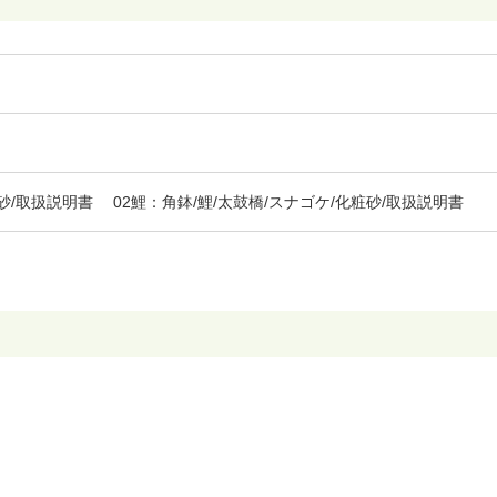
粧砂/取扱説明書 02鯉：角鉢/鯉/太鼓橋/スナゴケ/化粧砂/取扱説明書