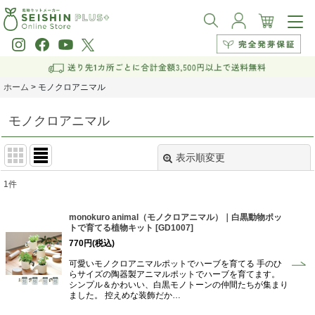
ホーム
>
モノクロアニマル
モノクロアニマル
表示順変更
閉じる
1
件
表示数
:
monokuro animal（モノクロアニマル）｜白黒動物ポッ
トで育てる植物キット
[
GD1007
]
並び順
:
770
円
(税込)
可愛いモノクロアニマルポットでハーブを育てる 手のひ
絞り込む
らサイズの陶器製アニマルポットでハーブを育てます。
シンプル＆かわいい、白黒モノトーンの仲間たちが集まり
ました。 控えめな装飾だか…