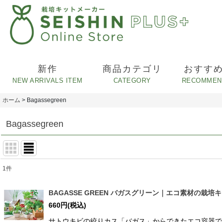
新作
商品カテゴリ
おすす
ホーム
>
Bagassegreen
Bagassegreen
1
件
表示数
:
BAGASSE GREEN バガスグリーン｜エコ素材の栽
660
円
(税込)
並び順
:
サトウキビの絞りカス「バガス」からできたエコ容器で