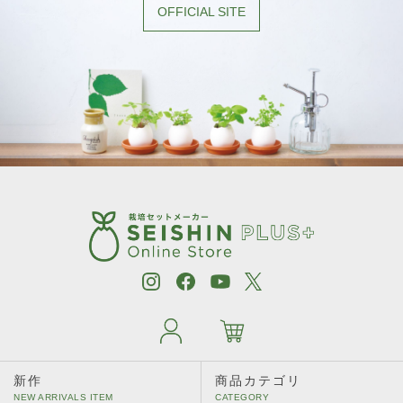
［植物別］ レタス
OFFICIAL SITE
［植物別］ わさび菜
［植物別］ アップルミント
［植物別］ イタリアンパセリ
［植物別］ オレンジバーム
［植物別］ カモミール
［植物別］ キャットニップ
［植物別］ タイム
［植物別］ ディル
［植物別］ パクチー
新作
商品カテゴリ
［植物別］ バジル