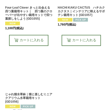
Four-Leaf Clover きっと出会える
HACHI KAKU CACTUS ハチカク
四つ葉栽培キット｜ 四つ葉のクロ
カクタス｜インテリアに映えるサボ
ーバーが出やすい栽培キットで四つ
テン栽培キット
[
GD1057
]
葉探しをしよう
[
GD1055
]
1,760
円
(税込)
1,100
円
(税込)
カートに入れる
カートに入れる
じゃれ猫水草鉢｜猫と楽しむミニア
クアリウム水草栽培キット
[
GD1056
]