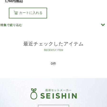
1,760
円
(税込)
カートに入れる
特集で絞り込む
［植物別］青じそ
最近チェックしたアイテム
［植物別］ サラダホウレンソウ
［植物別］ ネギ
0件
［植物別］ ベビーリーフミックス
［植物別］ 三つ葉
［植物別］ ミズナ
［植物別］ ルッコラ