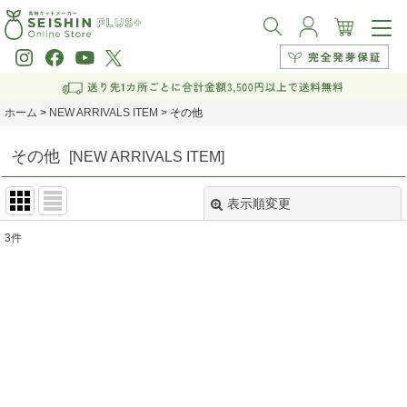
ホーム
>
NEW ARRIVALS ITEM
>
その他
その他
[
NEW ARRIVALS ITEM
]
表示順変更
閉じる
3
件
表示数
:
並び順
:
絞り込む