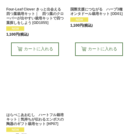
Four-Leaf Clover きっと出会える
国際支援につながる ハーブ3種
四つ葉栽培キット｜ 四つ葉のクロ
オンタドール栽培キット
[
OD01
]
ーバーが出やすい栽培キットで四つ
葉探しをしよう
[
GD1055
]
1,100
円
(税込)
1,100
円
(税込)
カートに入れる
カートに入れる
はらぺこあおむし ハートフル栽培
キット｜気持ちが伝わるエンボスの
陶器のギフト栽培セット
[
HP07
]