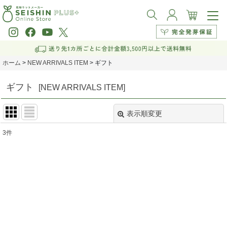
ホーム
>
NEW ARRIVALS ITEM
>
ギフト
ギフト
[
NEW ARRIVALS ITEM
]
表示順変更
閉じる
3
件
表示数
:
並び順
:
絞り込む