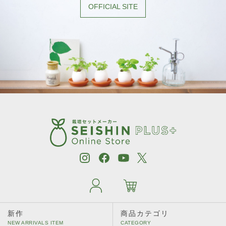
［植物別］ レタス
OFFICIAL SITE
［植物別］ わさび菜
［植物別］ アップルミント
［植物別］ イタリアンパセリ
［植物別］ オレンジバーム
［植物別］ カモミール
［植物別］ キャットニップ
［植物別］ タイム
［植物別］ ディル
［植物別］ パクチー
新作
商品カテゴリ
［植物別］ バジル