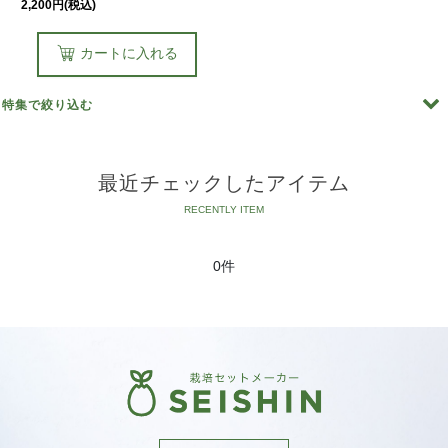
2,200
円
(税込)
カートに入れる
特集で絞り込む
［植物別］青じそ
最近チェックしたアイテム
［植物別］ サラダホウレンソウ
［植物別］ ネギ
0件
［植物別］ ベビーリーフミックス
［植物別］ 三つ葉
［植物別］ ミズナ
［植物別］ ルッコラ