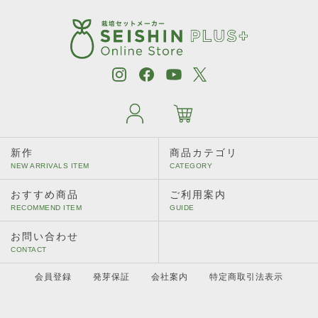
［植物別］ カモミール
［植物別］ キャットニップ
［植物別］ タイム
［植物別］ ディル
［植物別］ パクチー
新作
商品カテゴリ
［植物別］ バジル
［植物別］ ミント
おすすめ商品
ご利用案内
［植物別］ レモンバーム
お問い合わせ
［植物別］ ワイルドストロベリー
会員登録
発芽保証
会社案内
特定商取引法表示
［植物別］ えだ豆／黒えだ豆／大豆
［植物別］ 四季なりいちご