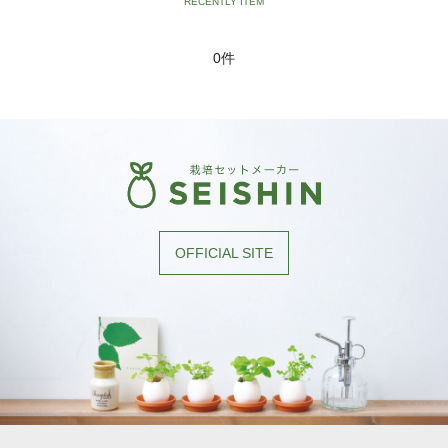
［植物別］ ネギ
0件
［植物別］ ベビーリーフミックス
［植物別］ 三つ葉
［植物別］ ミズナ
［植物別］ ルッコラ
［植物別］ レタス
OFFICIAL SITE
［植物別］ わさび菜
［植物別］ アップルミント
［植物別］ イタリアンパセリ
［植物別］ オレンジバーム