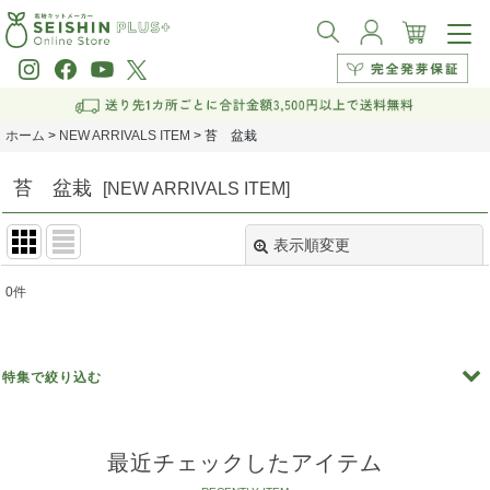
ホーム
>
NEW ARRIVALS ITEM
>
苔 盆栽
苔 盆栽
[
NEW ARRIVALS ITEM
]
表示順変更
閉じる
0
件
表示数
:
並び順
:
特集で絞り込む
絞り込む
［植物別］青じそ
最近チェックしたアイテム
［植物別］ サラダホウレンソウ