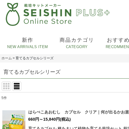
新作
商品カテゴリ
おすす
ホーム
>
育てるカプセルシリーズ
育てるカプセルシリーズ
5
件
表示数
:
はらぺこあおむし カプセル クリア｜何が出るかお楽
660
円
～15,840
円
(税込)
並び順
:
育てるカプセル 種をまいて植物を育てる栽培セット 