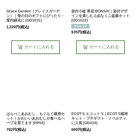
Grace Garden（グレイスガーデ
染付小紋 草花 BONSAI｜染付デザ
ン）｜母の日のギフトにぴったり・
インを楽しむ上品なミニ盆栽キット
室内緑化に
[
GD1031
]
[
GD1022
]
1,320
円
(税込)
935
円
(税込)
カートに入れる
カートに入れる
はらぺこあおむし もぐもぐ栽培セ
ECOT S エコット S｜ECOT S栽培
ット｜かわいいあおむしが食べるハ
キット – プチギフト・ノベルティ
ーブを育てます
[
HP04
]
に人気
[
GD410
]
792
円
(税込)
660
円
(税込)