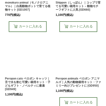
monokuro animal（モノクロアニ
Shippon（しっぽん）｜コップで育
マル）｜白黒動物ポットで育てる植
てる可愛い栽培キット – 動物モチ
物キット
[
GD1007
]
ーフギフトに人気
[
GD660
]
770
円
(税込)
1,100
円
(税込)
カートに入れる
カートに入れる
Peropon cats ペロポン キャッツ｜
Peropon animals ペロポン アニマ
舌で水を飲む可愛い栽培キット・子
ルズ｜人気の動物栽培キット・ファ
どもギフト・ノベルティに最適
ミリー向けプレゼントに
[
GD950
]
[
GD949
]
1,100
円
(税込)
1,100
円
(税込)
カートに入れる