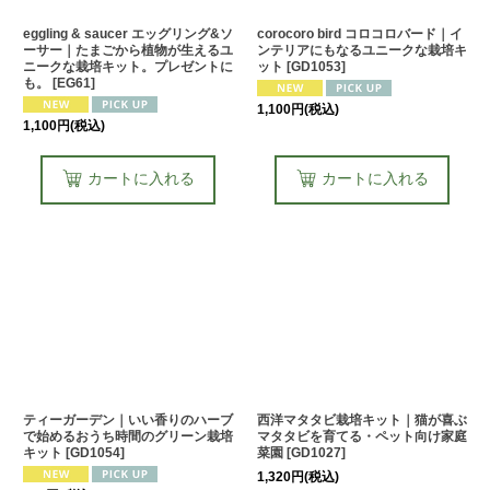
eggling & saucer エッグリング&ソ
corocoro bird コロコロバード｜イ
ーサー｜たまごから植物が生えるユ
ンテリアにもなるユニークな栽培キ
ニークな栽培キット。プレゼントに
ット
[
GD1053
]
も。
[
EG61
]
1,100
円
(税込)
1,100
円
(税込)
カートに入れる
カートに入れる
ティーガーデン｜いい香りのハーブ
西洋マタタビ栽培キット｜猫が喜ぶ
で始めるおうち時間のグリーン栽培
マタタビを育てる・ペット向け家庭
キット
[
GD1054
]
菜園
[
GD1027
]
1,320
円
(税込)