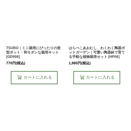
TSUBO｜ミニ栽培にぴったりの壺
はらぺこあおむし わくわく陶器ポ
型ポット・和モダンな栽培キット
ットガーデン｜可愛い陶器鉢で育て
[
GD998
]
る手軽な植物栽培セット
[
HP06
]
770
円
(税込)
1,980
円
(税込)
カートに入れる
カートに入れる