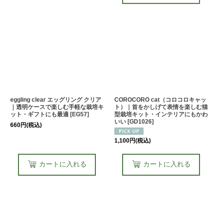
eggling clear エッグリング クリア
COROCORO cat（コロコロキャッ
｜透明ケースで楽しむ手軽な栽培キ
ト）｜首をかしげて表情を楽しむ猫
ット・ギフトにも最適
[
EG57
]
型栽培キット・インテリアにもかわ
いい
[
GD1026
]
660
円
(税込)
1,100
円
(税込)
カートに入れる
カートに入れる