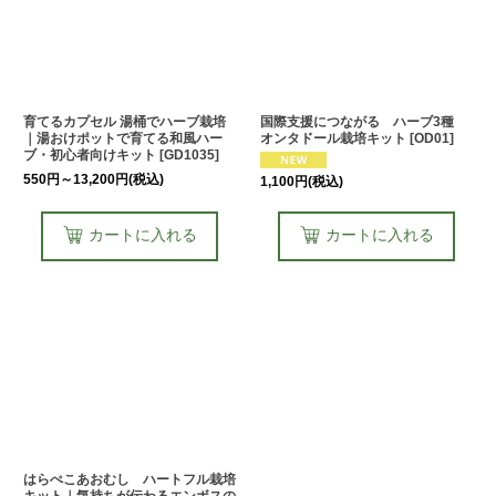
育てるカプセル 湯桶でハーブ栽培
国際支援につながる ハーブ3種
｜湯おけポットで育てる和風ハー
オンタドール栽培キット
[
OD01
]
ブ・初心者向けキット
[
GD1035
]
550
円
～13,200
円
(税込)
1,100
円
(税込)
カートに入れる
カートに入れる
はらぺこあおむし ハートフル栽培