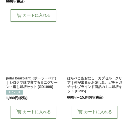
660
円
(税込)
カートに入れる
polar bearplant（ポーラーベア）
はらぺこあおむし カプセル クリ
｜シロクマ鉢で育てるミニグリー
ア｜何が出るかお楽しみ。ガチャガ
ン・癒し栽培セット
[
GD1008
]
チャやブラインド商品のミニ栽培キ
ット
[
HP05
]
660
円
～15,840
円
(税込)
1,980
円
(税込)
カートに入れる
カートに入れる