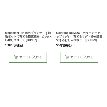
hippoplant（ヒポポプランツ）｜動
Color me up MUG（カラーミーア
物ポットで育てる観葉植物・かわい
ップマグ）｜育てるマグ・植物栽培
い癒しグリーン
[
GD982
]
できるおしゃれポット
[
GD969
]
1,980
円
(税込)
550
円
(税込)
カートに入れる
カートに入れる