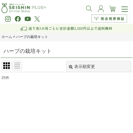
ホーム
>
ハーブの栽培キット
ハーブの栽培キット
表示順変更
閉じる
25
件
サブカテゴリ
:
表示数
:
並び順
:
絞り込む