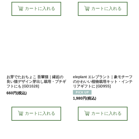
カートに入れる
カートに入れる
お芽でたおちょこ 吾輩猫｜縁起の
eleplant エレプラント｜象モチーフ
良い猫デザイン芽出し栽培・プチギ
のかわいい植物栽培キット・インテ
フトにも
[
GD1028
]
リアギフトに
[
GD955
]
660
円
(税込)
1,980
円
(税込)
カートに入れる
カートに入れる