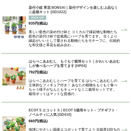
染付小紋 草花 BONSAI｜染付デザインを楽しむ上品なミ
ニ盆栽キット
[
GD1022
]
935
円
(税込)
美しい藍色の染め付け鉢と コミカルで縁起物な動物たち
藍色の染付け鉢で盆栽風にハーブを育てます。 古くより
縁起がいいとして愛される動物たちをモチーフに、伝統的
な和文様と草花を組み合わ…
はらぺこあおむし もぐもぐ栽培セット｜かわいいあおむ
しが食べるハーブを育てます
[
HP04
]
792
円
(税込)
はらぺこあおむしとハーブを育てる はらぺこあおむしの
立体的なフィギュア付き！ あなたの植物をもぐもぐ食べ
ちゃう様子がなんともキュートなミニ栽培セットです。
栽培ポットはマットな質感の…
ECOT S エコット S｜ECOT S栽培キット – プチギフト・
ノベルティに人気
[
GD410
]
660
円
(税込)
地球にやさしい国産エコポットで育てよう 古紙率100％の