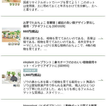
国産リサイクルポットでハーブを育てよう！ このポット
は使用後、土に埋めておくと年月をかけて生分解し、土へ
と還ります。 …
お芽でたおちょこ 吾輩猫｜縁起の良い猫デザイン芽出し
栽培・プチギフトにも
[
GD1028
]
660
円
(税込)
吾輩は猫である。 植物を育ててみたいのである。 吾輩は
猫である。植物を育ててみたいのである。 名作文学をテ
ーマにしたちょっぴり古風な猫柄のおちょこで、4種の植
物を育てます。 …
eleplant エレプラント｜象モチーフのかわいい植物栽培キ
ット・インテリアギフトに
[
GD955
]
1,980
円
(税込)
ゾウの鼻から水を吸って植物を育てる栽培セット 陶器の
ゾウは愛知県瀬戸市で作られる瀬戸焼。 職人がひとつひ
とつ丁寧に仕上げました。 ぬくもりを感じるフォルムと
マットな質感は、スタイリッ…
hippoplant（ヒポポプランツ）｜動物ポットで育てる観葉