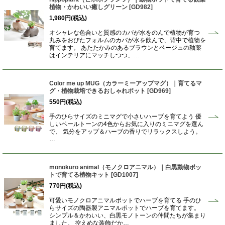
植物・かわいい癒しグリーン
[
GD982
]
1,980
円
(税込)
オシャレな色合いと質感のカバが水をのんで植物が育つ
丸みをおびたフォルムのカバが水を飲んで、背中で植物を
育てます。 あたたかみのあるブラウンとベージュの釉薬
はインテリアにマッチしつつ、…
Color me up MUG（カラーミーアップマグ）｜育てるマ
グ・植物栽培できるおしゃれポット
[
GD969
]
550
円
(税込)
手のひらサイズのミニマグで小さいハーブを育てよう 優
しいペールトーンの4色からお気に入りのミニマグを選ん
で、 気分をアップ＆ハーブの香りでリラックスしよう。
…
monokuro animal（モノクロアニマル）｜白黒動物ポッ
トで育てる植物キット
[
GD1007
]
770
円
(税込)
可愛いモノクロアニマルポットでハーブを育てる 手のひ
らサイズの陶器製アニマルポットでハーブを育てます。
シンプル＆かわいい、白黒モノトーンの仲間たちが集まり
ました。 控えめな装飾だか…