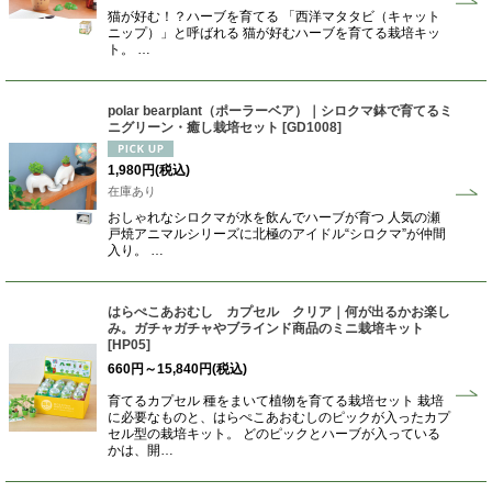
猫が好む！？ハーブを育てる 「西洋マタタビ（キャット
ニップ）」と呼ばれる 猫が好むハーブを育てる栽培キッ
ト。 …
polar bearplant（ポーラーベア）｜シロクマ鉢で育てるミ
ニグリーン・癒し栽培セット
[
GD1008
]
1,980
円
(税込)
在庫あり
おしゃれなシロクマが水を飲んでハーブが育つ 人気の瀬
戸焼アニマルシリーズに北極のアイドル“シロクマ”が仲間
入り。 …
はらぺこあおむし カプセル クリア｜何が出るかお楽し
み。ガチャガチャやブラインド商品のミニ栽培キット
[
HP05
]
660
円
～15,840
円
(税込)
育てるカプセル 種をまいて植物を育てる栽培セット 栽培
に必要なものと、はらぺこあおむしのピックが入ったカプ
セル型の栽培キット。 どのピックとハーブが入っている
かは、開…