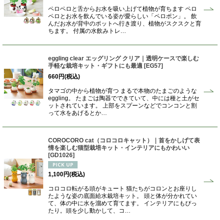
ペロペロと舌からお水を吸い上げて植物が育ちます ペロ
ペロとお水を飲んでいる姿が愛らしい「ペロポン」。 飲
んだお水が背中のポットへ行き渡り、植物がスクスクと育
ちます。 付属の水飲みトレ…
eggling clear エッグリング クリア｜透明ケースで楽しむ
手軽な栽培キット・ギフトにも最適
[
EG57
]
660
円
(税込)
タマゴの中から植物が育つ まるで本物のたまごのような
eggling。 たまごは陶器でできていて、中には種と土がセ
ットされています。 上部をスプーンなどでコンコンと割
って水をあげるとか…
COROCORO cat（コロコロキャット）｜首をかしげて表
情を楽しむ猫型栽培キット・インテリアにもかわいい
[
GD1026
]
1,100
円
(税込)
コロコロ転がる頭がキュート 猫たちがコロンとお座りし
たような姿の底面給水栽培キット。 頭と体が分かれてい
て、体の中に水を溜めて育てます。 インテリアにもぴっ
たり。頭を少し動かして、コ…