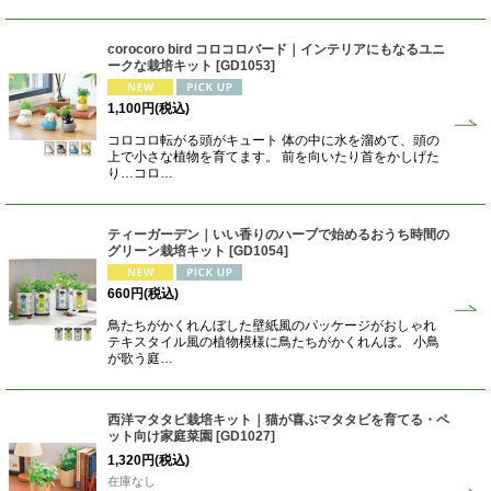
corocoro bird コロコロバード｜インテリアにもなるユニ
ークな栽培キット
[
GD1053
]
1,100
円
(税込)
コロコロ転がる頭がキュート 体の中に水を溜めて、頭の
上で小さな植物を育てます。 前を向いたり首をかしげた
り…コロ…
ティーガーデン｜いい香りのハーブで始めるおうち時間の
グリーン栽培キット
[
GD1054
]
660
円
(税込)
鳥たちがかくれんぼした壁紙風のパッケージがおしゃれ
テキスタイル風の植物模様に鳥たちがかくれんぼ。 小鳥
が歌う庭…
西洋マタタビ栽培キット｜猫が喜ぶマタタビを育てる・ペ
ット向け家庭菜園
[
GD1027
]
1,320
円
(税込)
在庫なし