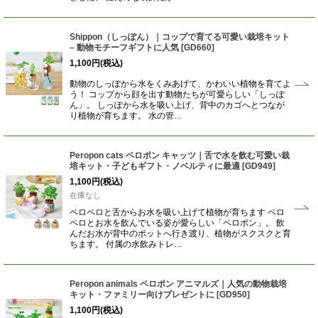
Shippon（しっぽん）｜コップで育てる可愛い栽培キット
– 動物モチーフギフトに人気
[
GD660
]
1,100
円
(税込)
動物のしっぽから水をくみあげて、かわいい植物を育てよ
う！ コップから顔を出す動物たちが可愛らしい「しっぽ
ん」。 しっぽから水を吸い上げ、背中のカゴへとつなが
り植物が育ちます。 水の管…
Peropon cats ペロポン キャッツ｜舌で水を飲む可愛い栽
培キット・子どもギフト・ノベルティに最適
[
GD949
]
1,100
円
(税込)
在庫なし
ペロペロと舌からお水を吸い上げて植物が育ちます ペロ
ペロとお水を飲んでいる姿が愛らしい「ペロポン」。 飲
んだお水が背中のポットへ行き渡り、植物がスクスクと育
ちます。 付属の水飲みトレ…
Peropon animals ペロポン アニマルズ｜人気の動物栽培
キット・ファミリー向けプレゼントに
[
GD950
]
1,100
円
(税込)