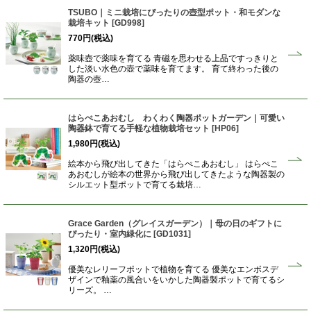
TSUBO｜ミニ栽培にぴったりの壺型ポット・和モダンな
栽培キット
[
GD998
]
770
円
(税込)
薬味壺で薬味を育てる 青磁を思わせる上品ですっきりと
した淡い水色の壺で薬味を育てます。 育て終わった後の
陶器の壺…
はらぺこあおむし わくわく陶器ポットガーデン｜可愛い
陶器鉢で育てる手軽な植物栽培セット
[
HP06
]
1,980
円
(税込)
絵本から飛び出してきた「はらぺこあおむし」 はらぺこ
あおむしが絵本の世界から飛び出してきたような陶器製の
シルエット型ポットで育てる栽培…
Grace Garden（グレイスガーデン）｜母の日のギフトに
ぴったり・室内緑化に
[
GD1031
]
1,320
円
(税込)
優美なレリーフポットで植物を育てる 優美なエンボスデ
ザインで釉薬の風合いをいかした陶器製ポットで育てるシ
リーズ。 …