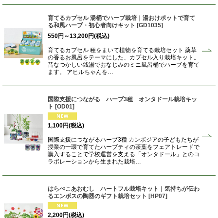
育てるカプセル 湯桶でハーブ栽培｜湯おけポットで育て
る和風ハーブ・初心者向けキット
[
GD1035
]
550
円
～13,200
円
(税込)
育てるカプセル 種をまいて植物を育てる栽培セット 薬草
の香るお風呂をテーマにした、カプセル入り栽培キット。
昔なつかしい銭湯でおなじみのミニ風呂桶でハーブを育て
ます。 アヒルちゃんを…
国際支援につながる ハーブ3種 オンタドール栽培キッ
ト
[
OD01
]
1,100
円
(税込)
国際支援につながるハーブ3種 カンボジアの子どもたちが
授業の一環で育てたハーブティの茶葉をフェアトレードで
購入することで学校運営を支える「オンタドール」とのコ
ラボレーションから生まれた栽培…
はらぺこあおむし ハートフル栽培キット｜気持ちが伝わ
るエンボスの陶器のギフト栽培セット
[
HP07
]
2,200
円
(税込)