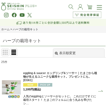
ホーム
>
ハーブの栽培キット
ハーブの栽培キット
表示順変更
閉じる
25
件
サブカテゴリ
:
eggling & saucer エッグリング&ソーサー｜たまごから植
物が生えるユニークな栽培キット。プレゼントにも。
表示数
:
[
EG61
]
1,100
円
(税込)
並び順
:
人気のegglingとソーサーがセットに。 これだけですぐに
栽培スタート！ たまごのフォルムに合う丸みを帯びた
シ…
絞り込む