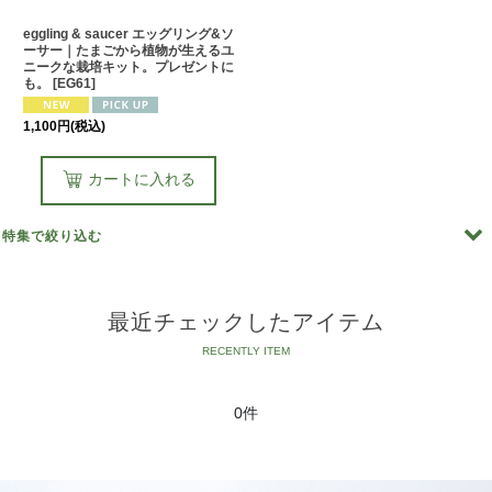
eggling & saucer エッグリング&ソ
ーサー｜たまごから植物が生えるユ
ニークな栽培キット。プレゼントに
も。
[
EG61
]
1,100
円
(税込)
カートに入れる
特集で絞り込む
［植物別］青じそ
最近チェックしたアイテム
［植物別］ サラダホウレンソウ
［植物別］ ネギ
0件
［植物別］ ベビーリーフミックス
［植物別］ 三つ葉