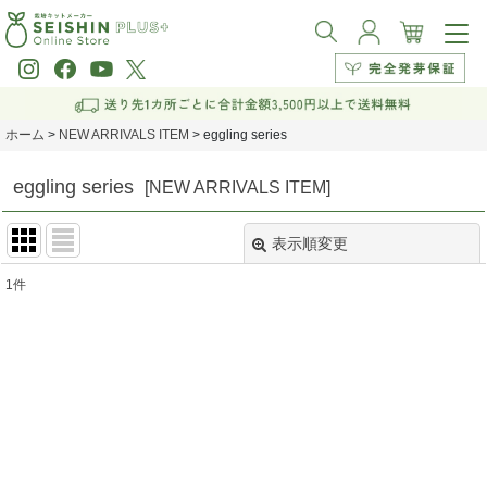
ホーム
>
NEW ARRIVALS ITEM
>
eggling series
eggling series
[
NEW ARRIVALS ITEM
]
表示順変更
閉じる
1
件
表示数
:
並び順
:
絞り込む