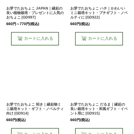
お芽でたおちょこ JAPAN｜縁起の
お芽でたおちょこ ハチ｜かわいい
良い植物栽培・プレゼントに人気の
ミニ栽培キット・プチギフト・ノベ
おちょこ
[
GD997
]
ルティに
[
GD922
]
660
円
～770
円
(税込)
660
円
(税込)
カートに入れる
カートに入れる
お芽でたおちょこ 招き｜縁起物ミ
お芽でたおちょこ だるま｜縁起の
ニ栽培キット・ギフト・ノベルティ
良い栽培キット・和風ギフト・イベ
向け
[
GD914
]
ント用に
[
GD915
]
660
円
(税込)
660
円
(税込)