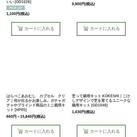
いい
[
GD1026
]
9,900
円
(税込)
1,100
円
(税込)
カートに入れる
カートに入れる
はらぺこあおむし カプセル クリ
芝って栽培キット KOKESHI｜こけ
ア｜何が出るかお楽しみ。ガチャガ
しデザインで芝を育てるユニークな
チャやブラインド商品のミニ栽培キ
栽培キット
[
GD1048
]
ット
[
HP05
]
1,430
円
(税込)
660
円
～15,840
円
(税込)
カートに入れる
カートに入れる