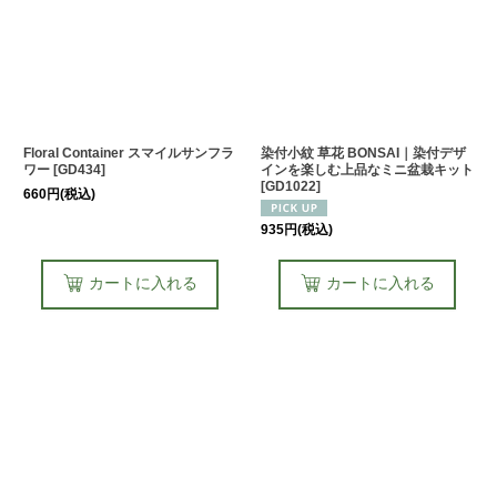
Floral Container スマイルサンフラ
染付小紋 草花 BONSAI｜染付デザ
ワー
[
GD434
]
インを楽しむ上品なミニ盆栽キット
[
GD1022
]
660
円
(税込)
935
円
(税込)
カートに入れる
カートに入れる