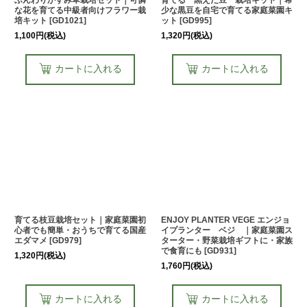
ふんわりかすみ草栽培セット｜可憐
育てる 黒えだ豆 栽培キット｜希
な花を育てる中級者向けフラワー栽
少な黒豆を自宅で育てる家庭菜園キ
培キット
[
GD1021
]
ット
[
GD995
]
1,100
円
(税込)
1,320
円
(税込)
カートに入れる
カートに入れる
育てる枝豆栽培セット｜家庭菜園初
ENJOY PLANTER VEGE エンジョ
心者でも簡単・おうちで育てる国産
イプランター ベジ ｜家庭菜園ス
エダマメ
[
GD979
]
ターター・野菜栽培ギフトに・家族
で食育にも
[
GD931
]
1,320
円
(税込)
1,760
円
(税込)
カートに入れる
カートに入れる