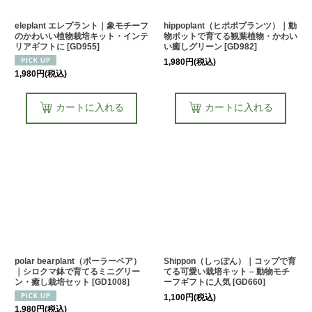
eleplant エレプラント｜象モチーフ
hippoplant（ヒポポプランツ）｜動
のかわいい植物栽培キット・インテ
物ポットで育てる観葉植物・かわい
リアギフトに
[
GD955
]
い癒しグリーン
[
GD982
]
1,980
円
(税込)
1,980
円
(税込)
カートに入れる
カートに入れる
polar bearplant（ポーラーベア）
Shippon（しっぽん）｜コップで育
｜シロクマ鉢で育てるミニグリー
てる可愛い栽培キット – 動物モチ
ン・癒し栽培セット
[
GD1008
]
ーフギフトに人気
[
GD660
]
1,100
円
(税込)
1,980
円
(税込)