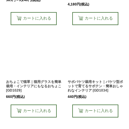
385
円
～9,240
円
(税込)
4,180
円
(税込)
カートに入れる
カートに入れる
おちょこで猫草｜猫用グラスを簡単
サボバケツ栽培キット｜バケツ型ポ
栽培・インテリアにもなるおちょこ
ットで育てるサボテン・簡単おしゃ
[
GD1029
]
れなインテリア
[
GD1034
]
660
円
(税込)
440
円
(税込)
カートに入れる
カートに入れる