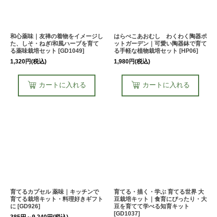
和心薬味｜友禅の着物をイメージし
はらぺこあおむし わくわく陶器ポ
た、しそ・ねぎ/和風ハーブを育て
ットガーデン｜可愛い陶器鉢で育て
る薬味栽培セット
[
GD1049
]
る手軽な植物栽培セット
[
HP06
]
1,320
円
(税込)
1,980
円
(税込)
カートに入れる
カートに入れる
育てるカプセル 薬味｜キッチンで
育てる・描く・学ぶ 育てる世界 大
育てる栽培キット・料理好きギフト
豆栽培キット｜食育にぴったり・大
に
[
GD926
]
豆を育てて学べる知育キット
[
GD1037
]