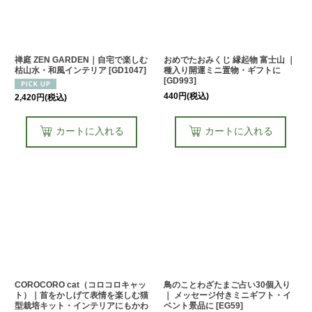
禅庭 ZEN GARDEN｜自宅で楽しむ
おめでたおみくじ 縁起物 富士山 ｜
枯山水・和風インテリア
[
GD1047
]
種入り開運ミニ置物・ギフトに
[
GD993
]
440
円
(税込)
2,420
円
(税込)
カートに入れる
カートに入れる
COROCORO cat（コロコロキャッ
鳥のことわざたまご占い30個入り
ト）｜首をかしげて表情を楽しむ猫
｜ メッセージ付きミニギフト・イ
型栽培キット・インテリアにもかわ
ベント景品に
[
EG59
]