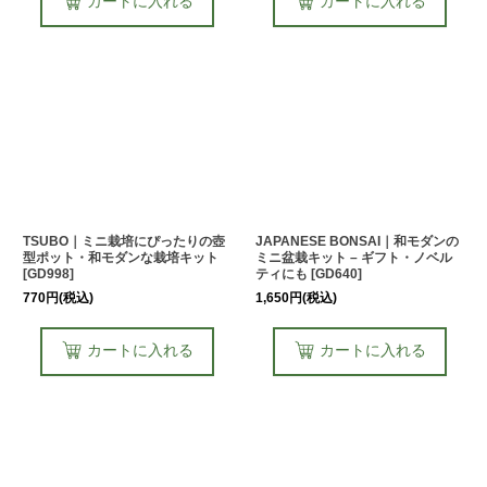
カートに入れる
カートに入れる
TSUBO｜ミニ栽培にぴったりの壺
JAPANESE BONSAI｜和モダンの
型ポット・和モダンな栽培キット
ミニ盆栽キット – ギフト・ノベル
[
GD998
]
ティにも
[
GD640
]
770
円
(税込)
1,650
円
(税込)
カートに入れる
カートに入れる