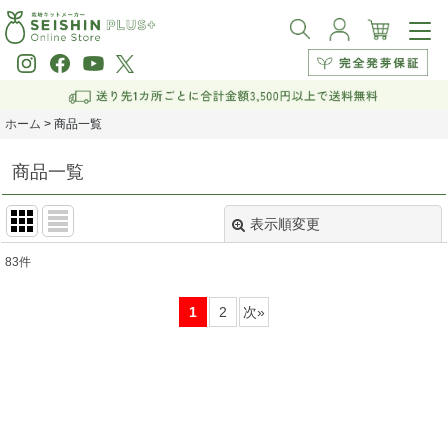
ホーム
>
商品一覧
商品一覧
表示順変更
閉じる
83
件
表示数
:
1
2
次
»
並び順
:
絞り込む