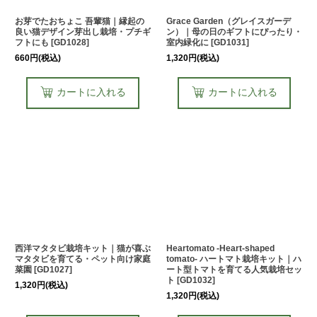
お芽でたおちょこ 吾輩猫｜縁起の
Grace Garden（グレイスガーデ
良い猫デザイン芽出し栽培・プチギ
ン）｜母の日のギフトにぴったり・
フトにも
[
GD1028
]
室内緑化に
[
GD1031
]
660
円
(税込)
1,320
円
(税込)
カートに入れる
カートに入れる
西洋マタタビ栽培キット｜猫が喜ぶ
Heartomato -Heart-shaped
マタタビを育てる・ペット向け家庭
tomato- ハートマト栽培キット｜ハ
菜園
[
GD1027
]
ート型トマトを育てる人気栽培セッ
ト
[
GD1032
]
1,320
円
(税込)
1,320
円
(税込)