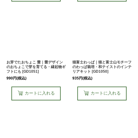
お芽でたおちょこ 畳｜畳デザイン
猫富士わっぱ｜猫と富士山モチーフ
のおちょこで芽を育てる・縁起物ギ
のわっぱ栽培・和テイストのインテ
フトにも
[
GD1051
]
リアキット
[
GD1050
]
990
円
(税込)
935
円
(税込)
カートに入れる
カートに入れる