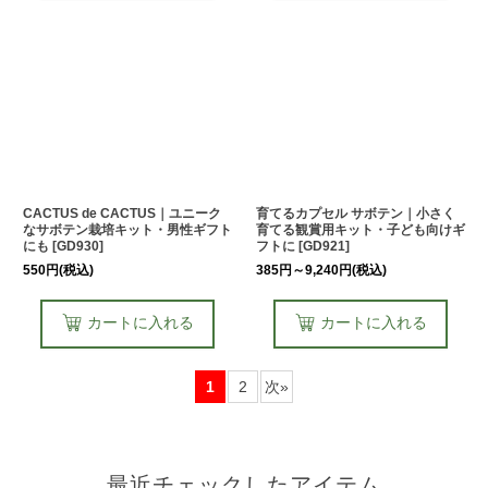
CACTUS de CACTUS｜ユニーク
育てるカプセル サボテン｜小さく
なサボテン栽培キット・男性ギフト
育てる観賞用キット・子ども向けギ
にも
[
GD930
]
フトに
[
GD921
]
550
円
(税込)
385
円
～9,240
円
(税込)
カートに入れる
カートに入れる
1
2
次
»
最近チェックしたアイテム