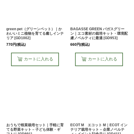
green pet（グリーンペット）｜か
BAGASSE GREEN バガスグリー
わいいミニ植物を育てる癒しインテ
ン｜エコ素材の栽培キット・環境配
リア
[
GD1002
]
慮ノベルティに最適
[
GD953
]
770
円
(税込)
660
円
(税込)
カートに入れる
カートに入れる
おうちで根菜栽培セット｜手軽に育
ECOT M エコット M｜ECOT イン
てる野菜キット – 子ども体験・ギ
テリア栽培キット – 企業ノベルテ