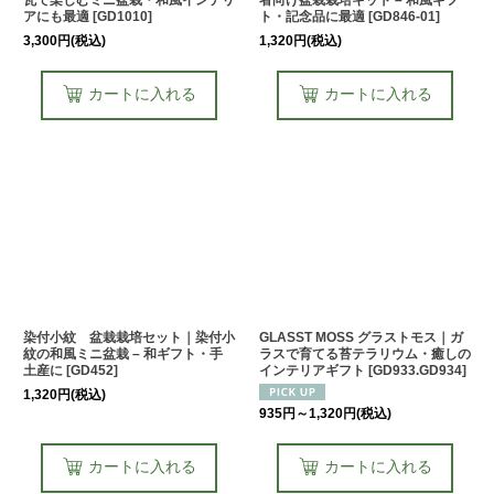
瓦で楽しむミニ盆栽・和風インテリ
者向け盆栽栽培キット – 和風ギフ
アにも最適
[
GD1010
]
ト・記念品に最適
[
GD846-01
]
3,300
円
(税込)
1,320
円
(税込)
カートに入れる
カートに入れる
染付小紋 盆栽栽培セット｜染付小
GLASST MOSS グラストモス｜ガ
紋の和風ミニ盆栽 – 和ギフト・手
ラスで育てる苔テラリウム・癒しの
土産に
[
GD452
]
インテリアギフト
[
GD933.GD934
]
1,320
円
(税込)
935
円
～1,320
円
(税込)
カートに入れる
カートに入れる