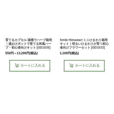
育てるカプセル 湯桶でハーブ栽培
Smile Himawari ミニひまわり栽培
｜湯おけポットで育てる和風ハー
キット｜明るいひまわりが育つ初心
ブ・初心者向けキット
[
GD1035
]
者向けフラワーセット
[
GD1033
]
550
円
～13,200
円
(税込)
1,100
円
(税込)
カートに入れる
カートに入れる