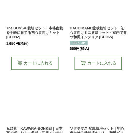
The BONSAI栽培セット｜本格盆栽
HACO MAME盆栽栽培セット｜初
を手軽に育てる初心者向けキット
心者向けミニ盆栽キット・室内で育
[
GD992
]
つ和風インテリア
[
GD965
]
1,650
円
(税込)
660
円
(税込)
カートに入れる
カートに入れる
瓦盆景 KAWARA-BONKEI｜日本
ソダテマス 盆栽栽培セット｜初心