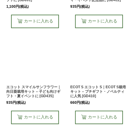
フトに
[
GD891
]
ィ・イベント記念品に
[
GD411
]
1,100
円
(税込)
935
円
(税込)
カートに入れる
カートに入れる
エコット スマイルサンフラワー｜
ECOT S エコット S｜ECOT S栽培
向日葵栽培キット – 子ども向けギ
キット – プチギフト・ノベルティ
フト・夏イベントに
[
GD435
]
に人気
[
GD410
]
935
円
(税込)
660
円
(税込)
カートに入れる
カートに入れる